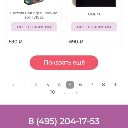
Настольная игра: Зодчие,
Омига
арт. 181932
нет в наличии
нет в наличии
590
₽
690
₽
«
1
2
3
4
5
6
7
8
9
10
...
»
8 (495) 204-17-53